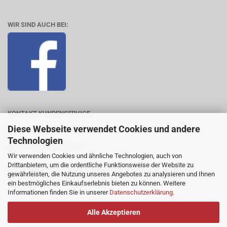
WIR SIND AUCH BEI:
KONTAKT KUNDENSERVICE
Diese Webseite verwendet Cookies und andere
steinnacher@t-online.de
Technologien
+49 - (0)203 - 41 030 79
Wir verwenden Cookies und ähnliche Technologien, auch von
Drittanbietern, um die ordentliche Funktionsweise der Website zu
+49 - (0)203 - 41 030 61
gewährleisten, die Nutzung unseres Angebotes zu analysieren und Ihnen
ein bestmögliches Einkaufserlebnis bieten zu können. Weitere
Mo. - Fr. von 8.00 bis 13.00 Uhr
Informationen finden Sie in unserer
Datenschutzerklärung
.
Alle Akzeptieren