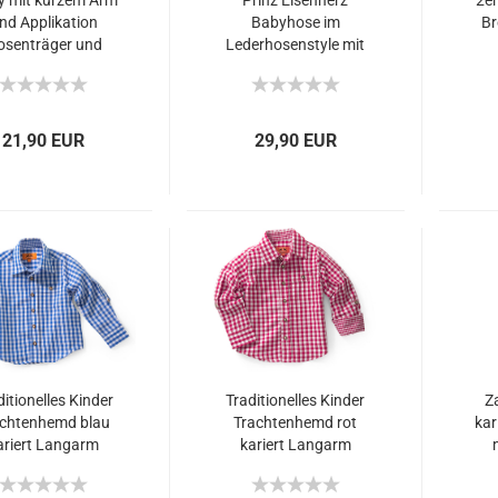
y mit kurzem Arm
Prinz Eisenherz
2er
nd Applikation
Babyhose im
Br
osenträger und
Lederhosenstyle mit
"Spatzerl"
Stickerei in rosa
21,90 EUR
29,90 EUR
ditionelles Kinder
Traditionelles Kinder
Z
achtenhemd blau
Trachtenhemd rot
kar
ariert Langarm
kariert Langarm
Maddox
Maddox
achtenhemd mit
Trachtenhemd mit