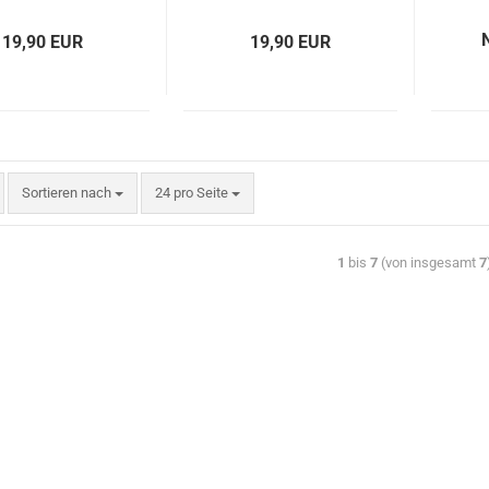
Krempelarm
Krempelarm
19,90 EUR
19,90 EUR
Sortieren nach
24 pro Seite
1
bis
7
(von insgesamt
7