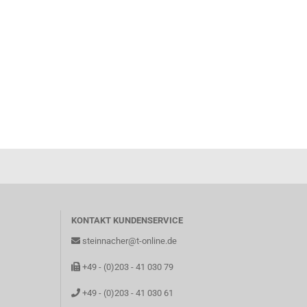
KONTAKT KUNDENSERVICE
steinnacher@t-online.de
+49 - (0)203 - 41 030 79
+49 - (0)203 - 41 030 61