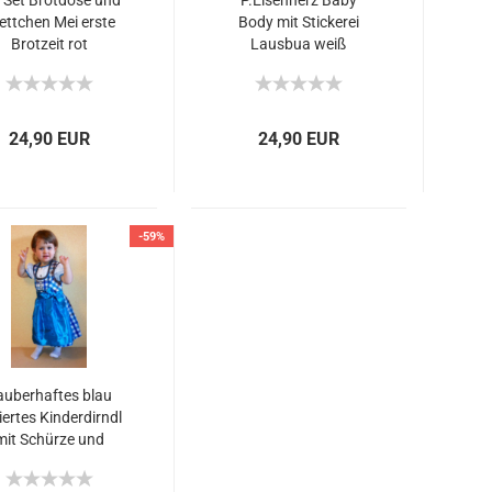
 Set Brotdose und
P.Eisenherz Baby
ettchen Mei erste
Body mit Stickerei
Brotzeit rot
Lausbua weiß
24,90 EUR
24,90 EUR
-59%
auberhaftes blau
iertes Kinderdirndl
mit Schürze und
Bluse