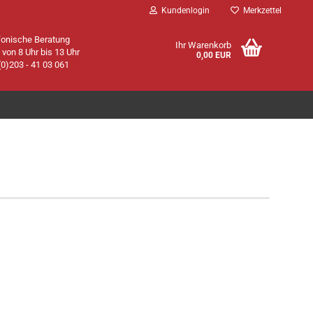
Kundenlogin
Merkzettel
fonische Beratung
Ihr Warenkorb
. von 8 Uhr bis 13 Uhr
0,00 EUR
(0)203 - 41 03 061
Konto erstellen
Passwort vergessen?