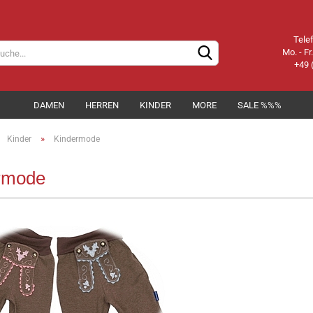
Tele
Mo. - Fr
+49 
DAMEN
HERREN
KINDER
MORE
SALE %%%
»
Kinder
Kindermode
rmode