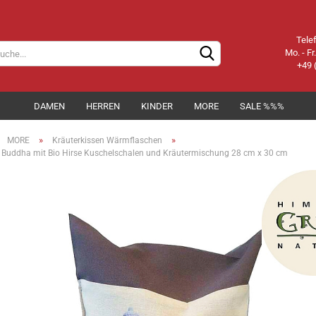
Tele
Mo. - Fr
+49 
DAMEN
HERREN
KINDER
MORE
SALE %%%
»
»
MORE
Kräuterkissen Wärmflaschen
 Buddha mit Bio Hirse Kuschelschalen und Kräutermischung 28 cm x 30 cm