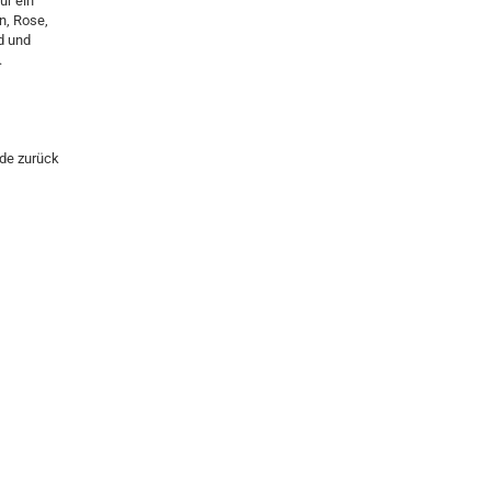
ur ein
n, Rose,
d und
.
nde zurück