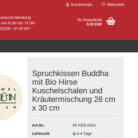
Kundenlogin
Merkzettel
fonische Beratung
Ihr Warenkorb
. von 8 Uhr bis 13 Uhr
0,00 EUR
(0)203 - 41 03 061
Spruchkissen Buddha
mit Bio Hirse
Kuschelschalen und
Konto erstellen
Kräutermischung 28 cm
Passwort vergessen?
x 30 cm
Art.Nr.:
M-1028 ASIA
Lieferzeit:
3-4 Tage