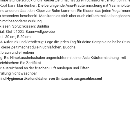
halbe Stunde zurück und in dieser Zeit machst du ein Schläfchen, macht Sinn. N
Kopf kann klar denken. Die beruhigende Asia-Kräutermischung mit Yasminblüte
d anderen lässt den Köper zur Ruhe kommen. Ein Kissen das jeden Yogafreun
 besonders beschenkt. Man kann es sich aber auch einfach mal selber gönnen
 mit besonderer Wirkung.
kissen. Spruchkissen: Buddha
ial: Stoff: 100% Baumwollgewebe
: L 30 cm, B 20 cm
 & Aufdruck und Schriftzug: Lege die jeden Tag für deine Sorgen eine halbe Stu
n diese Zeit machst du ein Schläfchen. Buddha
: braun und elfenbein
ng: Bio Hirsekuschelschalen angereichter mit einer Asia Kräutermischung -mit
eichischem Bio Zertifikat-
e: ausreichend an der frischen Luft auslegen und lüften
füllung nicht waschbar
sind Hygieneartikel und daher von Umtausch ausgeschlossen!