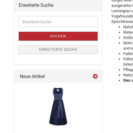
Sorgen eine 
Erweiterte Suche
ausgeruhter 
Lemongras un
Yogafreundin
Spruchkissen
Natur
Mater
SUCHEN
Größe
Motiv
und i
ERWEITERTE SUCHE
Farbe
Füllu
österr
Pfleg
Natur
Neue Artikel
Dies 